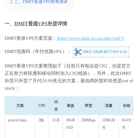
2
二、DMIT香港VPS简单测评
一、
DMIT香港VPS补货
详情
DMIT香港VPS方案页面：
https://www.dmit.io/cart.php?gid=1
DMIT优惠码（年付优惠10%）：
HKG-10off-BUT-NO-1.3x
DMIT香港VPS方案整理如下（目前只有电信是CN2，但是官方
正在努力将联通和移动同时加入CN2线路），另外，此次DMIT
补货只补货了月付29.99美元的方案，最低档的暂时依然是out of
stock：
内
方案
CPU
硬盘
带宽
流量
价格
存
pvm.n2.mini
2核
1GB
20GB
200Mbps
1200GB/
$14.9/
SSD
月
月