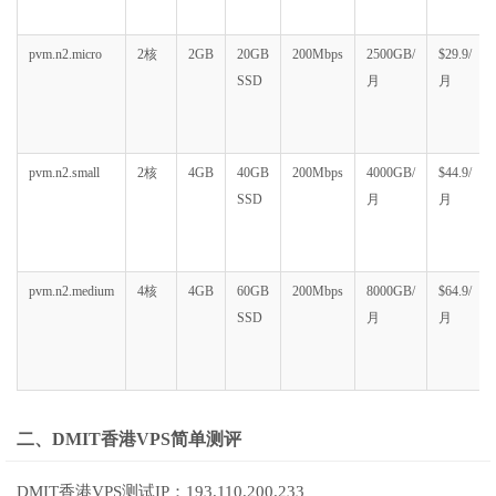
pvm.n2.micro
2核
2GB
20GB
200Mbps
2500GB/
$29.9/
SSD
月
月
pvm.n2.small
2核
4GB
40GB
200Mbps
4000GB/
$44.9/
SSD
月
月
pvm.n2.medium
4核
4GB
60GB
200Mbps
8000GB/
$64.9/
SSD
月
月
二、DMIT香港VPS简单测评
DMIT香港VPS测试IP：193.110.200.233