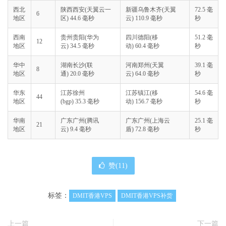
西北
陕西西安(天翼云一
新疆乌鲁木齐(天翼
72.5 毫
6
地区
区) 44.6 毫秒
云) 110.9 毫秒
秒
西南
贵州贵阳(华为
四川德阳(移
51.2 毫
12
地区
云) 34.5 毫秒
动) 60.4 毫秒
秒
华中
湖南长沙(联
河南郑州(天翼
39.1 毫
8
地区
通) 20.0 毫秒
云) 64.0 毫秒
秒
华东
江苏徐州
江苏镇江(移
54.6 毫
44
地区
(bgp) 35.3 毫秒
动) 156.7 毫秒
秒
华南
广东广州(腾讯
广东广州(上海云
25.1 毫
21
地区
云) 9.4 毫秒
盾) 72.8 毫秒
秒
赞(
11
)
标签：
DMIT香港VPS
DMIT香港VPS补货
上一篇
下一篇