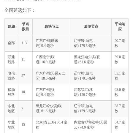
全国延迟如下：
节点
平均响
线路
最快节点
最慢节点
数目
应
广东广州(腾讯
辽宁鞍山(电
50.7 毫
全部
113
云) 9.4 毫秒
信) 179.3 毫秒
秒
联通
广西南宁(联
黑龙江哈尔滨(联
39.0 毫
11
线路
通) 16.9 毫秒
通) 61.6 毫秒
秒
电信
广东广州(天翼云二
辽宁鞍山(电
55.1 毫
57
线路
区) 18.0 毫秒
信) 179.3 毫秒
秒
移动
广东广州(移
江苏镇江(移
68.6 毫
10
线路
动) 9.4 毫秒
动) 156.7 毫秒
秒
东北
黑龙江哈尔滨(联
辽宁鞍山(电
88.7 毫
7
地区
通) 61.6 毫秒
信) 179.3 毫秒
秒
华北
北京(青云3b) 38.4 毫
内蒙古呼和浩特(天翼
54.7 毫
15
地区
秒
云) 74.0 毫秒
秒